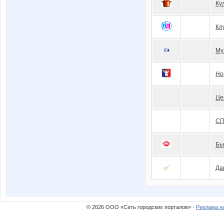
Ку
Кл
Му
Но
Це
СП
Бь
Да
© 2026 ООО «Сеть городских порталов» ·
Реклама н