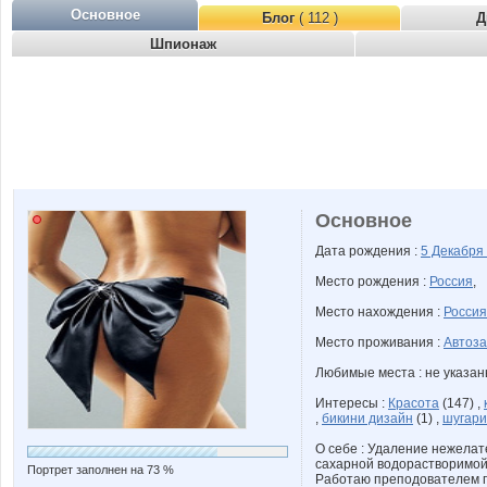
Основное
Блог
( 112 )
Д
Шпионаж
Основное
Дата рождения :
5 Декабря
Место рождения :
Россия
,
Место нахождения :
Россия
Место проживания :
Автоза
Любимые места : не указа
Интересы :
Красота
(147) ,
,
бикини дизайн
(1) ,
шугари
О себе : Удаление нежелат
сахарной водорастворимой 
Портрет заполнен на 73 %
Работаю преподователем п