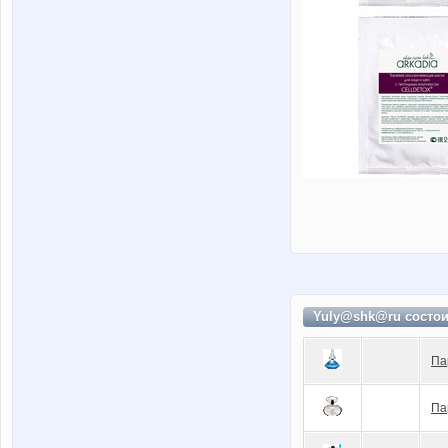
Yuly@shk@ru состо
Па
Па