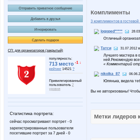
Отправить приватное сообщение
Комплименты
Добавить в друзья
3 комплиментов в гостевой 
Игнорировать
logoped*****
28.03
Отличный организато
Сделать подарок
Татси
31.07.2012 в
СП: для организаторов (закрытый)
Лучшего мастера в 
популярность:
ней.Рекомендую всем
-1 ↓
713 место
« Комментарий отр
рейтинг
14521
?
nikolka_87
06.06.
Привилегированный
Юлянька, видела те
пользователь
2
уровня
Вы не авторизованы! Чтоб
Статистика портрета:
Метки лидеров
сейчас просматривают портрет - 0
зарегистрированные пользователи
посетившие портрет за 7 дней - 0