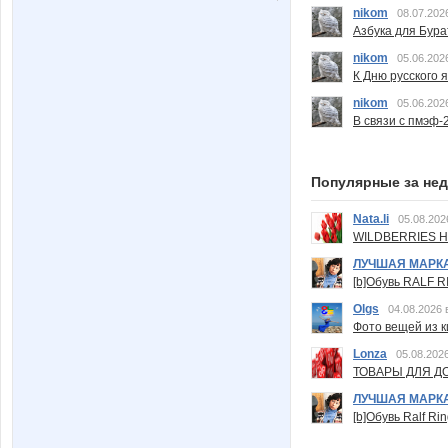
nikom
08.07.202
Азбука для Бура
nikom
05.06.202
К Дню русского 
nikom
05.06.202
В связи с пмэф-
Популярные за не
Nata.li
05.08.202
WILDBERRIES Н
ЛУЧШАЯ МАРК
[b]Обувь RALF RI
Olgs
04.08.2026 
Фото вещей из ки
Lonza
05.08.2026
ТОВАРЫ ДЛЯ ДО
ЛУЧШАЯ МАРК
[b]Обувь Ralf Ri