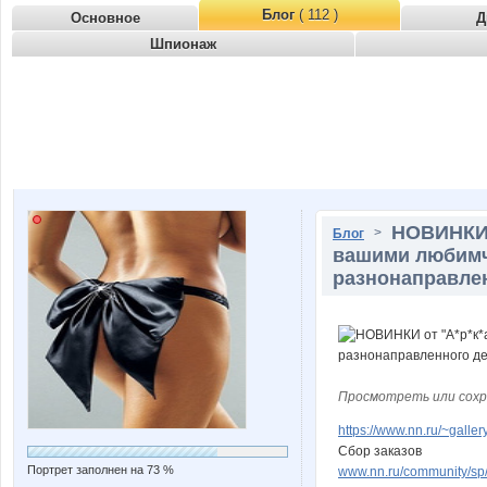
Блог
( 112 )
Основное
Д
Шпионаж
НОВИНКИ о
>
Блог
вашими любимч
разнонаправлен
Просмотреть или сохр
https://www.nn.ru/~gal
Сбор заказов
Портрет заполнен на 73 %
www.nn.ru/community/sp/