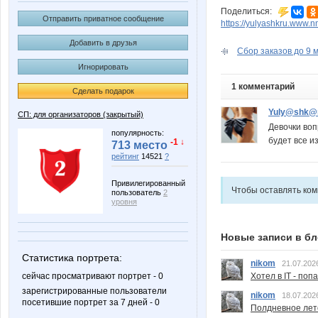
Поделиться:
Отправить приватное сообщение
https://yulyashkru.www.
Добавить в друзья
Сбор заказов до 9 м
Игнорировать
1 комментарий
Сделать подарок
Yuly@shk@
СП: для организаторов (закрытый)
Девочки воп
популярность:
будет все и
-1 ↓
713 место
рейтинг
14521
?
Привилегированный
Чтобы оставлять ко
пользователь
2
уровня
Новые записи в бл
Статистика портрета:
nikom
21.07.202
Хотел в IT - поп
сейчас просматривают портрет - 0
зарегистрированные пользователи
nikom
18.07.202
посетившие портрет за 7 дней - 0
Полдневное лет