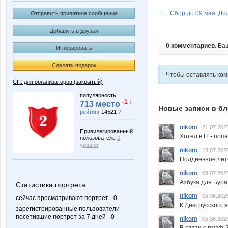
Сбор до 09 мая .Дол
Отправить приватное сообщение
Добавить в друзья
0 комментариев
. Ва
Игнорировать
Сделать подарок
Чтобы оставлять ко
СП: для организаторов (закрытый)
популярность:
-1 ↓
713 место
Новые записи в бл
рейтинг
14521
?
nikom
21.07.202
Привилегированный
Хотел в IT - поп
пользователь
2
уровня
nikom
18.07.202
Полдневное лет
nikom
08.07.202
Азбука для Бура
Статистика портрета:
nikom
05.06.202
сейчас просматривают портрет - 0
К Дню русского 
зарегистрированные пользователи
посетившие портрет за 7 дней - 0
nikom
05.06.202
В связи с пмэф-