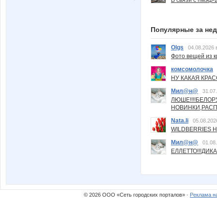
Популярные за не
Olgs
04.08.2026 
Фото вещей из ки
комсомолочка
НУ КАКАЯ КРАСОТ
Мил@н@
31.07
ЛЮШЕ!!!!БЕЛО
НОВИНКИ,РАСП
Nata.li
05.08.202
WILDBERRIES Н
Мил@н@
01.08
ЕЛЛЕТТО!!!ДИК
© 2026 ООО «Сеть городских порталов» ·
Реклама н