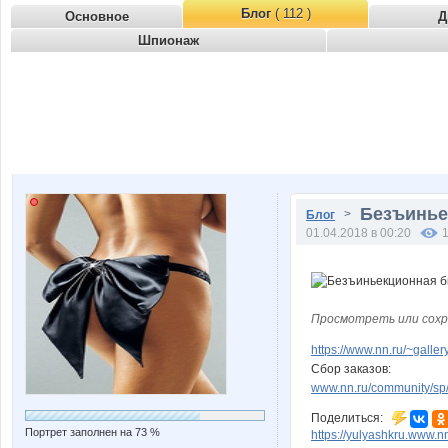
Блог
( 112 )
Основное
Д
Шпионаж
Безъинье
>
Блог
01.04.2018 в 00:20
Просмотреть или сохр
https://www.nn.ru/~gal
Сбор заказов:
www.nn.ru/community/sp/m
Поделиться:
Портрет заполнен на 73 %
https://yulyashkru.www.nn