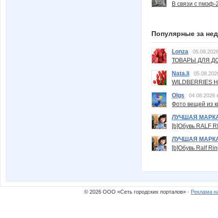
В связи с пмэф-
Популярные за не
Lonza
05.08.2026
ТОВАРЫ ДЛЯ ДО
Nata.li
05.08.202
WILDBERRIES Н
Olgs
04.08.2026 
Фото вещей из ки
ЛУЧШАЯ МАРК
[b]Обувь RALF RI
ЛУЧШАЯ МАРК
[b]Обувь Ralf Ri
© 2026 ООО «Сеть городских порталов» ·
Реклама н