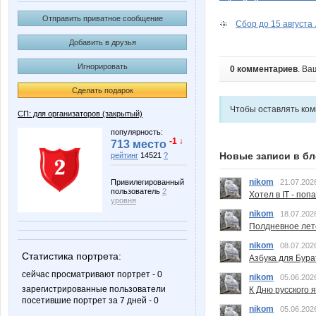
Отправить приватное сообщение
Сбор до 15 августа 
Добавить в друзья
Игнорировать
0 комментариев
. Ва
Сделать подарок
Чтобы оставлять ко
СП: для организаторов (закрытый)
популярность:
-1 ↓
713 место
Новые записи в бл
рейтинг
14521
?
nikom
Привилегированный
21.07.202
пользователь
2
Хотел в IT - поп
уровня
nikom
18.07.202
Полдневное лет
nikom
08.07.202
Статистика портрета:
Азбука для Бура
сейчас просматривают портрет - 0
nikom
05.06.202
зарегистрированные пользователи
К Дню русского 
посетившие портрет за 7 дней - 0
nikom
05.06.202