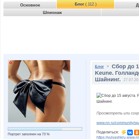
Блог
( 112 )
Основное
Д
Шпионаж
Сбор до 
>
Блог
Keune. Голланд
Шайнинг.
27.07.20
Просмотреть или сохр
www.nn.ru/community/sp
Поделиться:
Портрет заполнен на 73 %
https://yulyashkru.www.nn