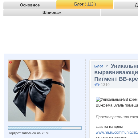
Блог
( 112 )
Основное
Д
Шпионаж
Уникальн
>
Блог
выравнивающий
Пигмент ВВ-кр
1310
Просмотреть или сохр
ссылка на крем
www.nn.ru/community/sp/
Портрет заполнен на 73 %