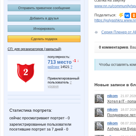
ссылка на закупку
www.nn.ru/community/sp/m
Отправить приватное сообщение
Поделиться:
Добавить в друзья
https://yulyashkru.www.nn
Игнорировать
Серия Пленер от AR
Сделать подарок
0 комментариев
. Ва
СП: для организаторов (закрытый)
популярность:
-1 ↓
713 место
Чтобы оставлять ко
рейтинг
14521
?
Привилегированный
пользователь
2
Новые записи в бл
уровня
nikom
21.07.202
Хотел в IT - поп
nikom
18.07.202
Статистика портрета:
Полдневное лет
сейчас просматривают портрет - 0
nikom
08.07.202
зарегистрированные пользователи
Азбука для Бура
посетившие портрет за 7 дней - 0