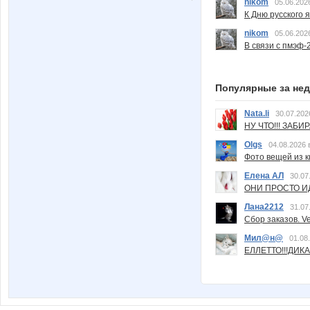
nikom
05.06.202
К Дню русского 
nikom
05.06.202
В связи с пмэф-
Популярные за не
Nata.li
30.07.202
НУ ЧТО!!! ЗАБИ
Olgs
04.08.2026 
Фото вещей из ки
Елена АЛ
30.07
ОНИ ПРОСТО ИД
Лана2212
31.07
Сбор заказов. Ve
Мил@н@
01.08
ЕЛЛЕТТО!!!ДИК