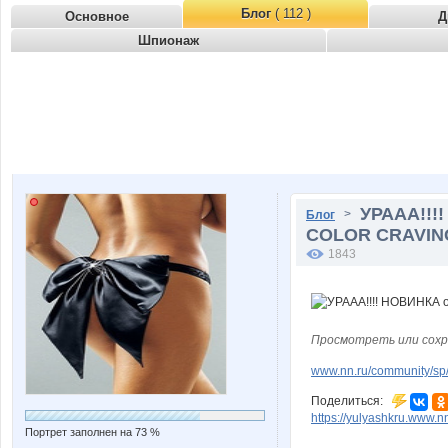
Блог
( 112 )
Основное
Д
Шпионаж
УРААА!!!
>
Блог
COLOR CRAVIN
1843
Просмотреть или сохр
www.nn.ru/community/sp
Поделиться:
https://yulyashkru.www.nn
Портрет заполнен на 73 %