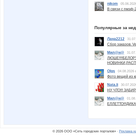
nikom
05.06.202
В связи с пмэф-
Популярные за не
Лана2212
31.07
Сбор заказов. Ve
Мил@н@
31.07
ЛЮШЕ!!!!БЕЛО
НОВИНКИ,РАСП
Olgs
04.08.2026 
Фото вещей из ки
Nata.li
30.07.202
НУ ЧТО!!! ЗАБИ
Мил@н@
01.08
ЕЛЛЕТТО!!!ДИК
© 2026 ООО «Сеть городских порталов» ·
Реклама н