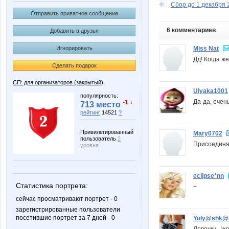
Сбор до 1 декабря 2
Отправить приватное сообщение
6 комментариев
Добавить в друзья
Miss Nat
Игнорировать
Дд! Когда же
Сделать подарок
СП: для организаторов (закрытый)
Ulyaka1001
популярность:
Да-да, очен
-1 ↓
713 место
рейтинг
14521
?
Привилегированный
Mary0702
пользователь
2
Присоедин
уровня
eclipse*nn
Статистика портрета:
+
сейчас просматривают портрет - 0
зарегистрированные пользователи
посетившие портрет за 7 дней - 0
Yuly@shk@
Девочки , ж