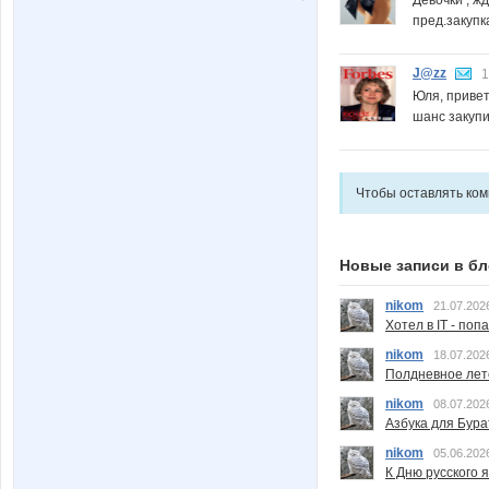
пред.закупк
J@zz
1
Юля, привет
шанс закупи
Чтобы оставлять ко
Новые записи в бл
nikom
21.07.202
Хотел в IT - поп
nikom
18.07.202
Полдневное лет
nikom
08.07.202
Азбука для Бура
nikom
05.06.202
К Дню русского 